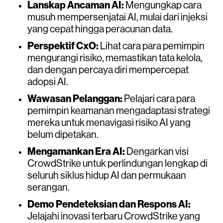
Lanskap Ancaman AI:
Mengungkap cara
musuh mempersenjatai AI, mulai dari injeksi
yang cepat hingga peracunan data.
Perspektif CxO:
Lihat cara para pemimpin
mengurangi risiko, memastikan tata kelola,
dan dengan percaya diri mempercepat
adopsi AI.
Wawasan Pelanggan:
Pelajari cara para
pemimpin keamanan mengadaptasi strategi
mereka untuk menavigasi risiko AI yang
belum dipetakan.
Mengamankan Era AI:
Dengarkan visi
CrowdStrike untuk perlindungan lengkap di
seluruh siklus hidup AI dan permukaan
serangan.
Demo Pendeteksian dan Respons AI:
Jelajahi inovasi terbaru CrowdStrike yang