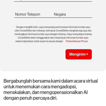
Nomor Telepon
Negara
Dengan mengklik kirim, saya menyetujui pemrosesan informasi kontak saya
oleh CrowdStrike dan mitranya, termasuk CrowdStrike menghubungi saya dan
membagikan informasi kontak saya dengan mitranya. Saya menyatakan bahwa
CrowdStrike akan menggunakan dan menyimpan informasi kontak saya
selama diperlukan untuk tujuan ini sesuai dengan
Pemberitahuan Privasi
.
Mengirim
Bergabunglah bersama kami dalam acara virtual
untuk menemukan cara mengadopsi,
menskalakan, dan mengoperasionalkan AI
dengan penuh percaya diri.