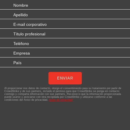
ENVIAR
Al proporcionar mis datos de contacto, otorgo el consentimiento para su tratamiento por parte de
CrowdStrike y de sus partners, incluido el permiso para que CrowdStrike se ponga en contacto
conmigo y comparta información con sus partners. Reconozco que la información proporcionada
puede usarse y asociarse con otra recopilada por CrowdStrike y utilizarse conforme a las
condiciones del Aviso de privacidad.
notas de privacidad