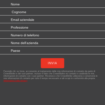
INVIA
Facendo clic su Invia, acconsento al trattamento delle mie informazioni di contatto da parte di
CrowdStrike e dei suoi partner, incluso il fatto che CrowdStrike mi contatti e condivida le mie
informazioni di contatto con i suoi partner. Riconosco che CrowdStrike utilizzerà e conserverà le
mie informazioni di contatto per tutto il tempo necessario a tali scopi in conformità alla propria
Informativa sulla privacy