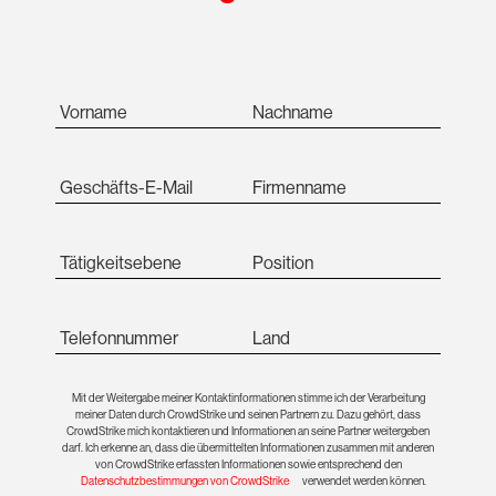
Vorname
Nachname
Geschäfts-E-Mail
Firmenname
Tätigkeitsebene
Position
Telefonnummer
Land
Mit der Weitergabe meiner Kontaktinformationen stimme ich der Verarbeitung
meiner Daten durch CrowdStrike und seinen Partnern zu. Dazu gehört, dass
CrowdStrike mich kontaktieren und Informationen an seine Partner weitergeben
darf. Ich erkenne an, dass die übermittelten Informationen zusammen mit anderen
von CrowdStrike erfassten Informationen sowie entsprechend den
Datenschutzbestimmungen von CrowdStrike
verwendet werden können.