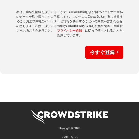
私は、連絡先情報を提供することで、CrowdStrikeおよび同社パートナーが私
のデータを取り扱うことに同意します。この中にはCrowdStrikeが私に連絡す
ることおよび同社のパートナーと情報を共有することへの同意が含まれるも
のとします。私は、提供する情報がCrowdStrikeが収集した他の情報に関連付
けられることがあること、
プライバシー通知
に従って使用されることを
認識しています。
今すぐ登録
Copyright @ 2026
お問い合わせ